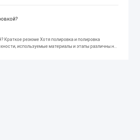
е очи...
ровкой?
й? Краткое резюме Хотя полировка и полировка
хности, используемые материалы и этапы различны.но
 если вы не осторожныПолировка фокусируется на