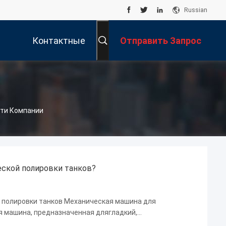
Russian
Контактные
Отправить Запрос
Данные
сти Компании
еской полировки танков?
й полировки танков Механическая машина для
я машина, предназначенная длягладкий,
тделки стальных баковиспользуется в различных