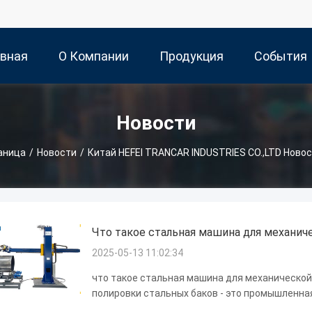
авная
О Компании
Продукция
События
ница
Новости
аница
/
Новости
/
Китай HEFEI TRANCAR INDUSTRIES CO.,LTD Ново
Что такое стальная машина для механич
2025-05-13 11:02:34
что такое стальная машина для механическо
полировки стальных баков - это промышленна
усовершенствовать и улучшить поверхность о