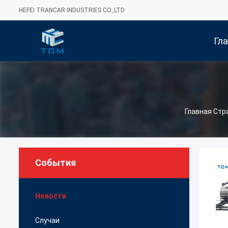
HEFEI TRANCAR INDUSTRIES CO.,LTD
Гл
Стра
Главная Стр
События
Новости
Случаи