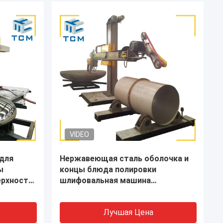
я машина
CNC полуавтоматическая машина
для полировки конца посуды
икального
Танки для хранения
и
Лучшая Цена