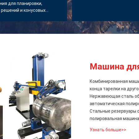
ния для планировки,
 решений и конусовых
 машин.
Машина для
Комбинированная машин
конца тарелки на друг
Нержавеющая сталь об
автоматическая полир
Стальные резервуары о
полировальная машина
Узнать больше>>