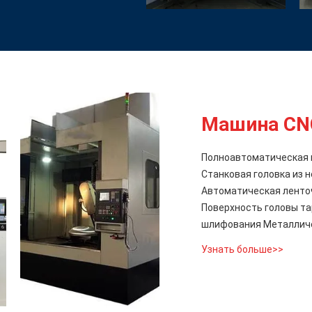
Машина CN
Полноавтоматическая 
Станковая головка из
Автоматическая ленто
Поверхность головы т
шлифования Металлич
Узнать больше>>