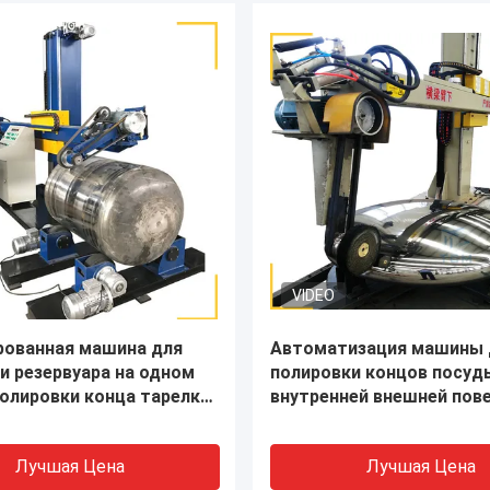
ля полировки
Стальная металлическа
ьного бака Стальная
для полировки конца с
 Поверхность дна для
нанесением на дно верт
ющей стали
резервуара для шлифовк
Лучшая Цена
Лучшая Цена