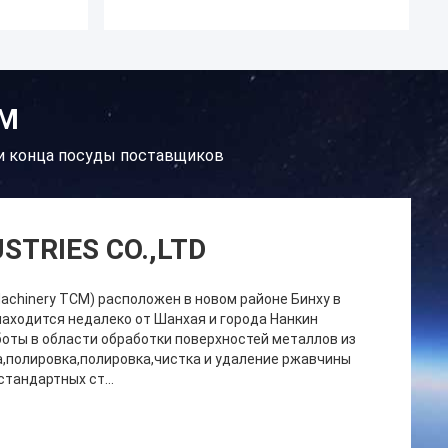
ЕМ
и конца посуды поставщиков
STRIES CO.,LTD
ar Machinery TCM) расположен в новом районе Бинху в
находится недалеко от Шанхая и города Нанкин
боты в области обработки поверхностей металлов из
,полировка,полировка,чистка и удаление ржавчины
стандартных ст...