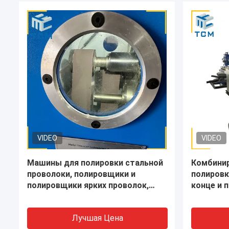
VIDEO
VIDEO
Автоматическая шлифовальная
Машина д
шлифовальная машина с
шлифовал
двойными промышленными
оболочка
головками для танковых судов
нержаве
Лучшая Цена