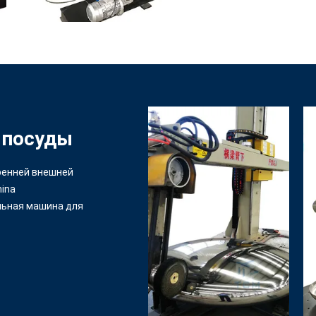
 посуды
ренней внешней
hina
льная машина для