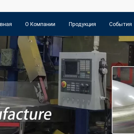
авная
О Компании
Продукция
События
ница