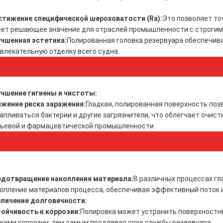
тижение специфической шероховатости (Ra):
Это позволяет то
ет решающее значение для отраслей промышленности с строгим
чшенная эстетика:
Полированная головка резервуара обеспечив
влекательную отделку всего судна.
чшение гигиены и чистоты:
жение риска заражения:
Гладкая, полированная поверхность поз
апливаться бактерии и другие загрязнители, что облегчает очист
ьевой и фармацевтической промышленности.
едотвращение накопления материала:
В различных процессах г
опление материалов процесса, обеспечивая эффективный поток и
личение долговечности:
ойчивость к коррозии:
Полировка может устранить поверхностн
ками коррозии, тем самым продлевая срок службы резервуара.