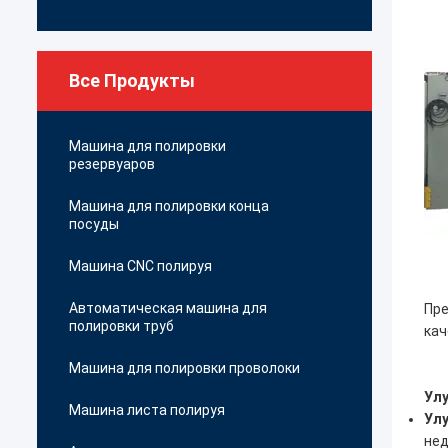
Все Продукты
Машина для полировки
резервуаров
Машина для полировки конца
посуды
Машина CNC полируя
Автоматическая машина для
Пре
полировки труб
кач
Машина для полировки проволоки
Улу
Машина листа полируя
Улу
нед