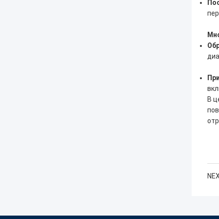
Пос
пер
Мн
Обр
диа
Пр
вкл
В ц
пов
отр
NEX