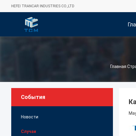
HEFEI TRANCAR INDUSTRIES CO.,LTD
Гл
Стра
Главная Стр
События
Ка
May
Новости
Случаи