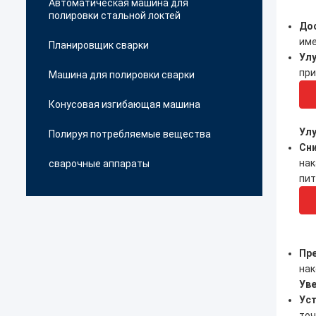
Автоматическая машина для
полировки стальной локтей
Дос
име
Планировщик сварки
Улу
при
Машина для полировки сварки
Конусовая изгибающая машина
Улу
Полируя потребляемые вещества
Сни
нак
сварочные аппараты
пит
Пр
нак
Уве
Уст
точ