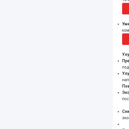
Уме
ком
Улу
Пре
под
Улу
нап
По
Эк
пос
Сни
эко