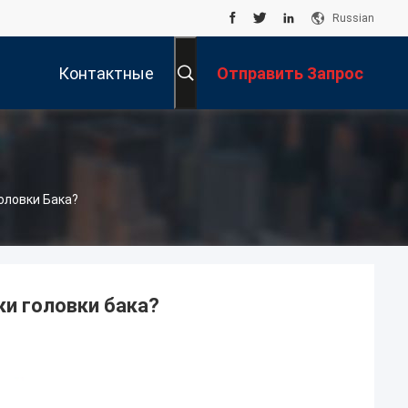
Russian
Контактные
Отправить Запрос
Данные
оловки Бака?
и головки бака?