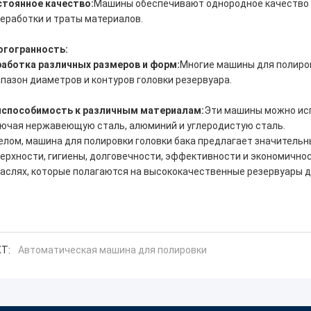
тоянное качество:
Машины обеспечивают однородное качество в
еработки и траты материалов.
огогранность:
аботка различных размеров и форм:
Многие машины для полиро
пазон диаметров и контуров головки резервуара.
испособимость к различным материалам:
Эти машины можно исп
ючая нержавеющую сталь, алюминий и углеродистую сталь.
елом, машина для полировки головки бака предлагает значитель
ерхности, гигиены, долговечности, эффективности и экономично
аслях, которые полагаются на высококачественные резервуары д
T:
Автоматическая машина для полировки