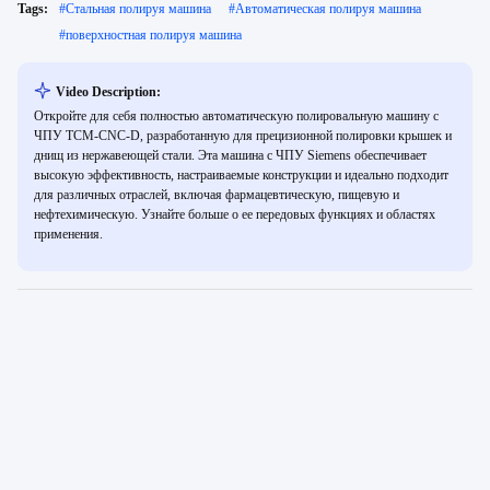
Tags:
#
Стальная полируя машина
#
Автоматическая полируя машина
#
поверхностная полируя машина
Video Description:
Откройте для себя полностью автоматическую полировальную машину с
ЧПУ TCM-CNC-D, разработанную для прецизионной полировки крышек и
днищ из нержавеющей стали. Эта машина с ЧПУ Siemens обеспечивает
высокую эффективность, настраиваемые конструкции и идеально подходит
для различных отраслей, включая фармацевтическую, пищевую и
нефтехимическую. Узнайте больше о ее передовых функциях и областях
применения.