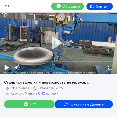
Общаться
Контакт
Стальная тарелка и поверхность резервуара
Other Videos
October 16, 2025
Keyword:
Машина CNC полируя
Чат
Контактные Данные