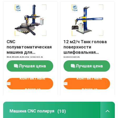
CNC
12 м2/ч Танк голова
полуавтоматическая
поверхности
машина для
шлифовальная
полировки конца
машина
посуды Танки для
Нержавеющая сталь
Лучшая цена
Лучшая цена
хранения
Автоматический
полировщик
контактные
контактные
данные
данные
Машина CNC полируя
(10)