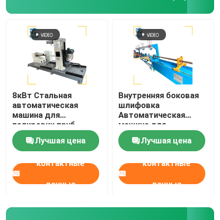
8кВт Стальная
Внутренняя боковая
автоматическая
шлифовка
машина для
Автоматическая
полировки труб
машина для
полировки Стальная
Лучшая цена
Лучшая цена
однотрубная
шлифовка
контактные
контактные
данные
данные