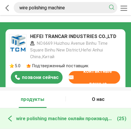
HEFEI TRANCAR INDUSTRIES CO.,LTD
NO.6669 Huizhou Avenue Binhu Time
Square Binhu New District,Hefei Anhui
China.,Китай
5.0
Подтверженный поставщик
контактные
позвони сейчас
данные
продукты
О нас
wire polishing machine онлайн производство
(25)