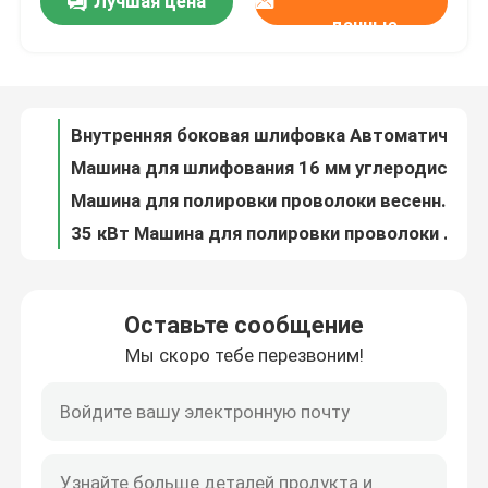
Лучшая цена
PLC Полностью автоматическая машина для внутренней полировки труб с максимальной длиной 6 м и шероховатостью поверхности 0,25 мкм
данные
Санитарная машина для полировки труб из нержавеющей стали Автоматическая для полупроводниковых труб
Экскурсия по заводу
СС труба внутри автоматическая машина для полировки труб CE механическая полировка шлифовка
8кВт Стальная автоматическая машина для полировки труб
Контроль качества
Внутренняя боковая шлифовка Автоматическая машина для полировки Стальная однотрубная шлифовка
Машина для шлифования 16 мм углеродистой стали
Свяжитесь с нами
Машина для полировки проволоки весенне-стальной стойкой Автоматическая шлифовка 25 мм
35 кВт Машина для полировки проволоки на поверхности прутка Автоматическая шлифовка
ISO9001 Автоматическая машина для полировки и полировки поверхности стальной проволоки
Новости
Автоматическая машина для полировки проволоки Полировщик круглых проволок из нержавеющей стали 1-5 мм
Оставьте сообщение
Автоматическая машина для полировки ПЛС для шлифовки поверхности стальной проволоки
Случаи
Мы скоро тебе перезвоним!
Автоматическая шлифовальная машина для шлифования стальной поверхности для электрических проводов
415V Точная машина для полировки проволоки Автоматическая шлифовка металлической проволоки
Запросите цитату
Шлифовальные ремни Машины для полировки проволоки Стальные прямые стержни Машины для полировки ремней 380В
Стальная механическая песчаная ремень обезчиститель стальной проволоки полировщик 1300 мм
Машина для полировки резервуаров