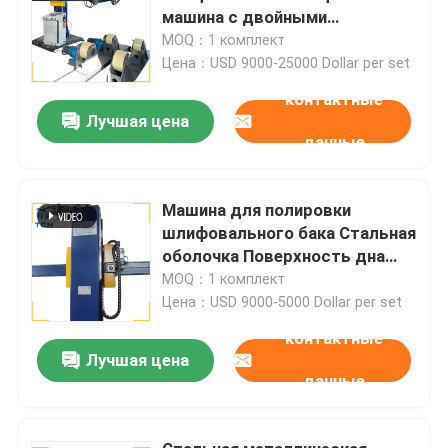
машина с двойными
промышленными головками
MOQ：1 комплект
для танковых судов
Цена：USD 9000-25000 Dollar per set
контактные
Лучшая цена
данные
Машина для полировки
шлифовального бака Стальная
оболочка Поверхность дна
для нержавеющей стали
MOQ：1 комплект
Цена：USD 9000-5000 Dollar per set
контактные
Лучшая цена
данные