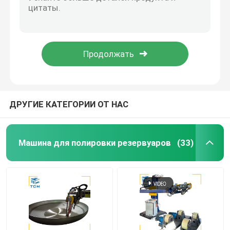
Стальная металлическая проволока 2 м/с Полировальная машина Стержни шлифования Смельчатая машина
120 - 200 м/ч Автоматическая машина для удаления ржавчины из прутины
Машина для полировки конца посуды
6500MM Машина для полировки поверхности пластины
Машина для полировки листов 400V 415V Ss Машина для полировки листов 15м2/час
Машина CNC полируя
Машина для полировки металлических листов из стали Автоматическая песочница Дебурринг Ss Полировка листов CE
Автоматическая машина для полировки труб
ДРУГИЕ КАТЕГОРИИ ОТ НАС
Машина для полировки проволоки
Машина для полировки резервуаров
(33)
Машина листа полируя
Автоматическая машина для полировки стальной л
Планировщик сварки