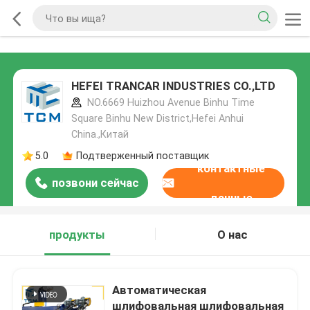
HEFEI TRANCAR INDUSTRIES CO.,LTD
NO.6669 Huizhou Avenue Binhu Time
Square Binhu New District,Hefei Anhui
China.,Китай
5.0
Подтверженный поставщик
контактные
позвони сейчас
данные
продукты
О нас
Автоматическая
шлифовальная шлифовальная