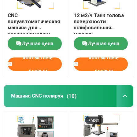
CNC
12 м2/ч Танк голова
полуавтоматическая
поверхности
машина для
шлифовальная
полировки конца
машина
посуды Танки для
Нержавеющая сталь
Лучшая цена
Лучшая цена
хранения
Автоматический
полировщик
контактные
контактные
данные
данные
Машина CNC полируя
(10)