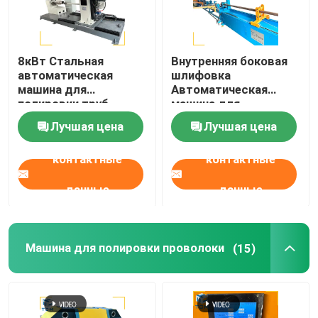
8кВт Стальная
Внутренняя боковая
автоматическая
шлифовка
машина для
Автоматическая
полировки труб
машина для
полировки Стальная
Лучшая цена
Лучшая цена
однотрубная
шлифовка
контактные
контактные
данные
данные
Машина для полировки проволоки
(15)