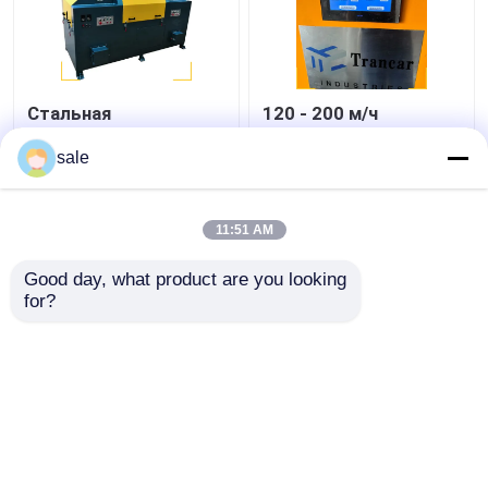
Стальная
120 - 200 м/ч
металлическая
Автоматическая
проволока 2 м/с
машина для удаления
sale
Полировальная
ржавчины из прутины
машина Стержни
Лучшая цена
Лучшая цена
шлифования
11:51 AM
Смельчатая машина
контактные
контактные
Good day, what product are you looking 
for?
данные
данные
Осмотрите больше
Главная страница
Карта сайта
контактные данные