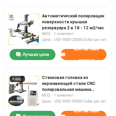
Автоматический полировщик
поверхности крышки
резервуара 2 в 18 - 12 м2/час
MOQ：1 комплект
Цена：USD 9000-25000 Dollar per set
контактные
Лучшая цена
данные
Станковая головка из
Домой
нержавеющей стали CNC
полировальная машина
Автоматическая ленточная
MOQ：1 комплект
Продукты
полировальная полировальная
Цена：USD 9000-50000 Dollar per set
машина
контактные
О нас