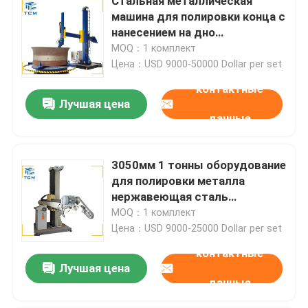
Стальная металлическая
машина для полировки конца с
нанесением на дно
вертикального резервуара
MOQ：1 комплект
для шлифовки
Цена：USD 9000-50000 Dollar per set
контактные
Лучшая цена
данные
3050мм 1 тонны оборудование
для полировки металла
нержавеющая сталь
полировальный резервуар
MOQ：1 комплект
Шкалы механический
Цена：USD 9000-25000 Dollar per set
полировщик
контактные
Лучшая цена
данные