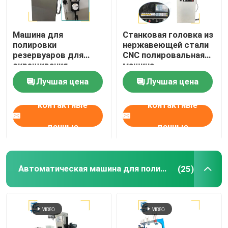
Машина для
Станковая головка из
полировки
нержавеющей стали
резервуаров для
CNC полировальная
скрещивания
машина
поверхности с ЧПУ
Автоматическая
Лучшая цена
Лучшая цена
Танки Для
ленточная
металлических
полировальная
контактные
контактные
сосудов Зеркальное
полировальная
полирование
машина
данные
данные
Автоматическая машина для полировки труб
(25)