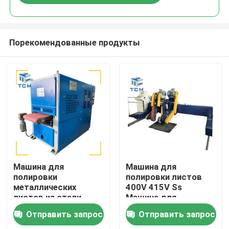
Порекомендованные продукты
Домой
Машина для
Машина для
полировки
полировки листов
металлических
400V 415V Ss
Продукты
листов из стали
Машина для
Автоматическая
полировки листов
Отправить запрос
Отправить запрос
песочница
15м2/час
О нас
Дебурринг Ss