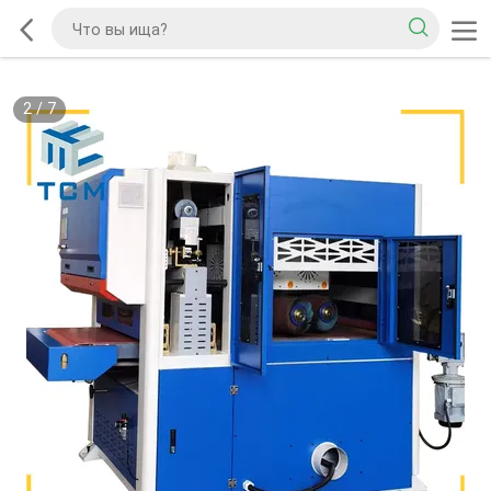
2
/
7