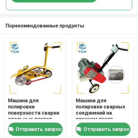
Порекомендованные продукты
Домой
Машина для
Машина для
полировки
полировки сварных
поверхности сварки
соединений на
Продукты
стальных листов
плоском листе
Полировка с
Отправить запрос
Отправить запрос
шлифованием 380V
О нас
400V 415V