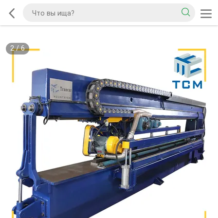
2
/
6