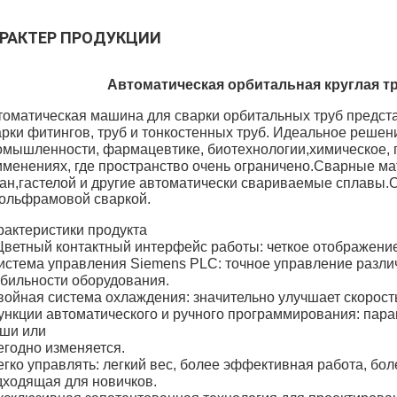
РАКТЕР ПРОДУКЦИИ
Автоматическая орбитальная круглая т
томатическая машина для сварки орбитальных труб предст
арки фитингов, труб и тонкостенных труб. Идеальное решен
омышленности, фармацевтике, биотехнологии,химическое,
именениях, где пространство очень ограничено.
Сварные мат
тан,гастелой и другие автоматически свариваемые сплавы.
О
вольфрамовой сваркой.
рактеристики продукта
 Цветный контактный интерфейс работы: четкое отображени
истема управления Siemens PLC: точное управление разл
абильности оборудования.
войная система охлаждения: значительно улучшает скорост
ункции автоматического и ручного программирования: пар
ши или
егодно изменяется.
егко управлять: легкий вес, более эффективная работа, бо
дходящая для новичков.