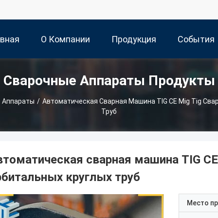
авная
О Компании
Продукция
События
Сварочные Аппараты Продукты
ница
 Аппараты
/
Автоматическая Сварная Машина TIG CE Mig Tig Св
Труб
втоматическая сварная машина TIG CE
рбитальных круглых труб
Место п