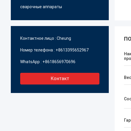
сварочные аппараты
ПО
Контактное лицо :
Cheung
Номер телефона :
+8613395652967
На
пр
WhatsApp :
+8618656970696
Ве
Контакт
Со
Гар