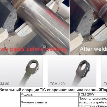
битальный сварщик TIC сварочная машина главный
Па
Модель
TCM-20W
Перенапряжение, п
Функция защиты
вольфрам требуют
отсутствие обнар