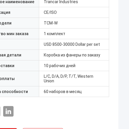
ое наименование
Trancar Industries
кация
CE/ISO
одели
TCM-W
во мин заказа
1 комплект
USD 8500-30000 Dollar per set
вая детали
Коробка из фанеры по заказу
оставки
10 рабочих дней
L/C, D/A, D/P, T/T, Western
 оплаты
Union
а способности
60 наборов в месяц