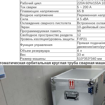
Рабочий цикл
220A 60%/155A 1
Ток сварки
5 ~ 200 А
Плавающее напряжение
65 В
Входное напряжение
Переменная напр
Сила
4.5 кВА
Охлаждение сварного пистолета
Встроенное охла
Экран
10-дюймовый сен
Программируемая память
99
Свободное пространство раздела
12
Уровень изоляции/уровень защиты
F/IP21
Прямая подача/им
Функция управления
движение/авто/ру
Объем резервуара
4 л
Вес
33 кг.
Размер машины
510*353*340 мм
томатическая орбитальная круглая труба сварная маши