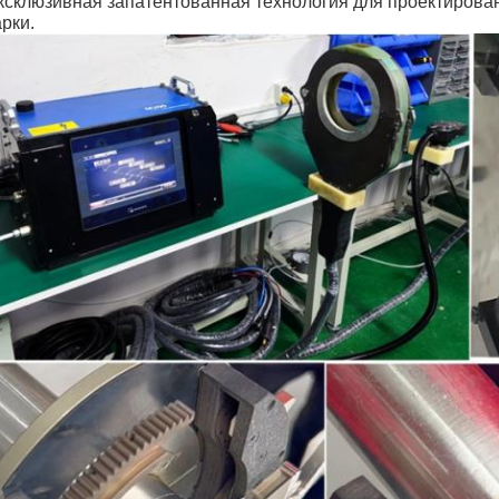
ксклюзивная запатентованная технология для проектирован
рки.