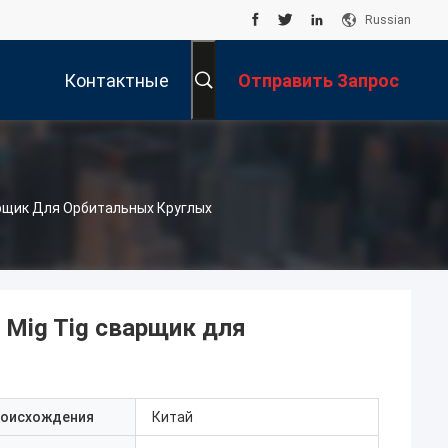
Russian
Контактные
Отправить Запрос
Данные
арщик Для Орбитальных Круглых
 Mig Tig сварщик для
роисхождения
Китай