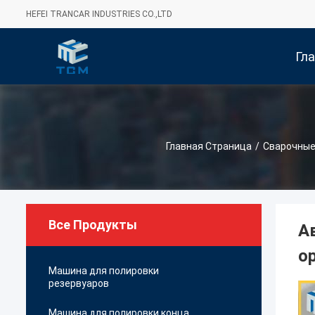
HEFEI TRANCAR INDUSTRIES CO.,LTD
Гл
Стра
Главная Страница
/
Сварочные
Все Продукты
А
о
Машина для полировки
резервуаров
Машина для полировки конца