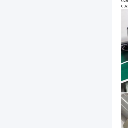
6Э
сва