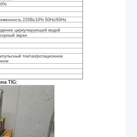
00%
яженность 220В±10% 50Hz/60Hz
ждение циркулирующей водой
сорный экран
пульсный ток/газ/ротационное
чное
на TIG: