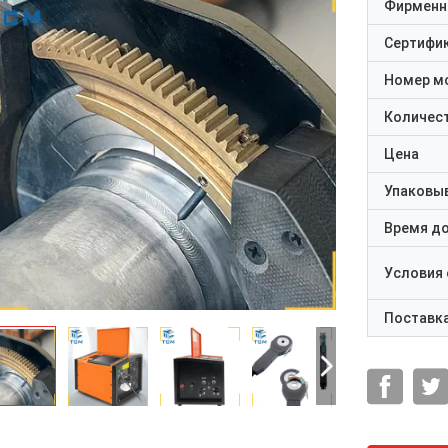
Фирменн
Сертифи
Номер м
Количест
Цена
Упаковы
Время д
Условия
Поставк