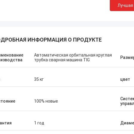
Лучшая
ДРОБНАЯ ИНФОРМАЦИЯ О ПРОДУКТЕ
именование
Автоматическая орбитальная круглая
Разме
оизводства
трубка сварная машина TIG
с
35 кг
цвет
Систе
стояние
100% новые
управ
антия
1 год
Диаме