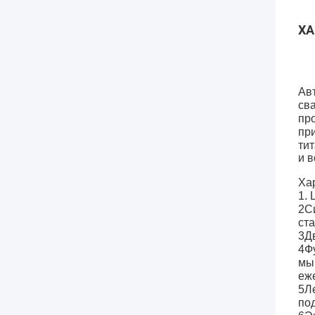
ХА
Ав
св
пр
пр
ти
и 
Ха
1.
2С
ст
3Д
4Ф
мы
еж
5Л
по