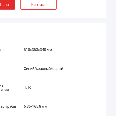
 Цена
Контакт
р
510x353x340 мм
Синий/красный/серый
ма
ПЛК
ления
тр трубы
6.35-165.8 мм