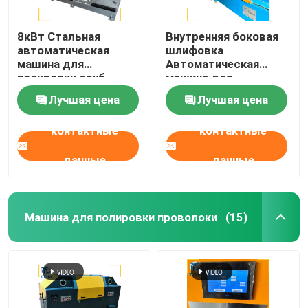
8кВт Стальная
Внутренняя боковая
автоматическая
шлифовка
машина для
Автоматическая
полировки труб
машина для
полировки Стальная
Лучшая цена
Лучшая цена
однотрубная
шлифовка
контактные
контактные
данные
данные
Машина для полировки проволоки
(15)