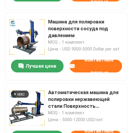
данные
Машина для полировки
поверхности сосуда под
давлением
MOQ：1 комплект
Цена：USD 9000-5000 Dollar per set
контактные
Лучшая цена
данные
Автоматическая машина для
полировки нержавеющей
стали Поверхность
резервуара 400 В
MOQ：1 комплект
Автоматическая
Цена：5000-12000 USD/set
металлическая
контактные