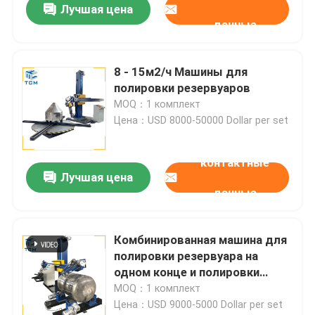
Лучшая цена
данные
8 - 15м2/ч Машины для
полировки резервуаров
MOQ：1 комплект
Цена：USD 8000-50000 Dollar per set
контактные
Лучшая цена
данные
Комбинированная машина для
полировки резервуара на
одном конце и полировки
конца тарелки на другом
MOQ：1 комплект
конце 2 в 1 автоматическая
Цена：USD 9000-5000 Dollar per set