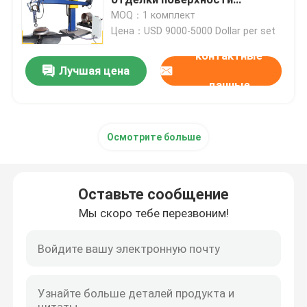
резервуара и крышки
MOQ：1 комплект
Цена：USD 9000-5000 Dollar per set
Машина для полировки конца посуды
контактные
Лучшая цена
Машина CNC полируя
данные
Автоматическая машина для полировки труб
Осмотрите больше
Машина для полировки проволоки
Оставьте сообщение
Машина листа полируя
Мы скоро тебе перезвоним!
Автоматическая машина для полировки стальной л
Планировщик сварки