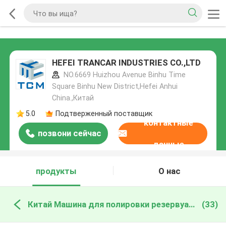
HEFEI TRANCAR INDUSTRIES CO.,LTD
NO.6669 Huizhou Avenue Binhu Time
Square Binhu New District,Hefei Anhui
China.,Китай
5.0
Подтверженный поставщик
контактные
позвони сейчас
данные
продукты
О нас
Китай Машина для полировки резервуаров
(33)