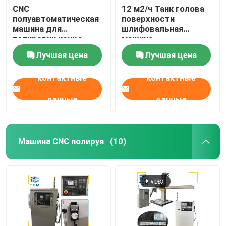
CNC
12 м2/ч Танк голова
полуавтоматическая
поверхности
машина для
шлифовальная
полировки конца
машина
посуды Танки для
Нержавеющая сталь
Лучшая цена
Лучшая цена
хранения
Автоматический
полировщик
контактные
контактные
данные
данные
Машина CNC полируя
(10)