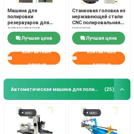
Машина для
Станковая головка из
полировки
нержавеющей стали
резервуаров для
CNC полировальная
скрещивания
машина
поверхности с ЧПУ
Автоматическая
Лучшая цена
Лучшая цена
Танки Для
ленточная
металлических
полировальная
контактные
контактные
сосудов Зеркальное
полировальная
полирование
машина
данные
данные
Автоматическая машина для полировки труб
(25)