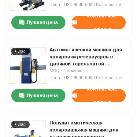
машина автоматический
Цена：USD 9000-5000 Dollar per set
полировщик
контактные
Экскурсия по заводу
Лучшая цена
данные
Контроль качества
Автоматическая машина для
Свяжитесь с нами
полировки резервуаров с
двойной тарельчатой ​​
головкой и полировальным
MOQ：1 комплект
Новости
станком от Trancar Industries.
Цена：USD 9000-5000 Dollar per set
контактные
Случаи
Лучшая цена
данные
Запросите цитату
Полуавтоматическая
полировальная машина для
Машина для полировки резервуаров
отделки поверхности