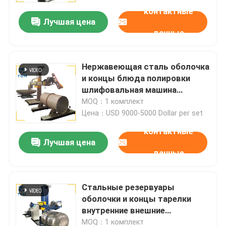
полировальная машина
контактные
Лучшая цена
данные
Нержавеющая сталь оболочка
и концы блюда полировки
шлифовальная машина
автоматическая
MOQ：1 комплект
полировальная машина
Цена：USD 9000-5000 Dollar per set
контактные
Лучшая цена
данные
Домой
Стальные резервуары
Продукты
оболочки и концы тарелки
внутренние внешние
поверхности полировальная
О нас
MOQ：1 комплект