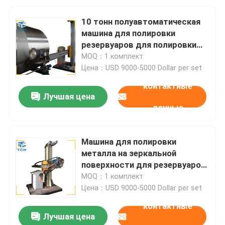
10 тонн полуавтоматическая
машина для полировки
резервуаров для полировки
поверхности танков и
MOQ：1 комплект
снарядов
Цена：USD 9000-5000 Dollar per set
контактные
Лучшая цена
данные
Машина для полировки
металла на зеркальной
поверхности для резервуаров
из нержавеющей стали
MOQ：1 комплект
Цена：USD 9000-5000 Dollar per set
контактные
Лучшая цена