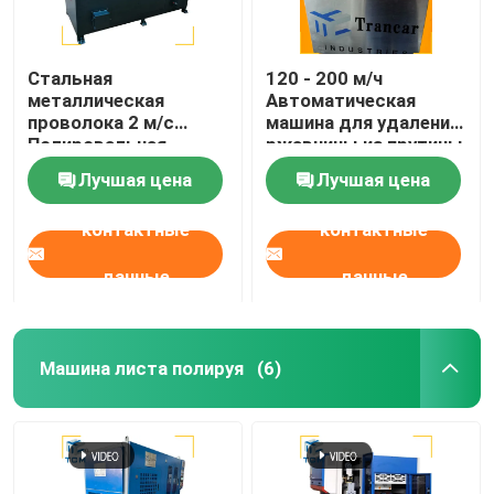
Стальная
120 - 200 м/ч
металлическая
Автоматическая
проволока 2 м/с
машина для удаления
Полировальная
ржавчины из прутины
машина Стержни
Лучшая цена
Лучшая цена
шлифования
Смельчатая машина
контактные
контактные
данные
данные
Машина листа полируя
(6)