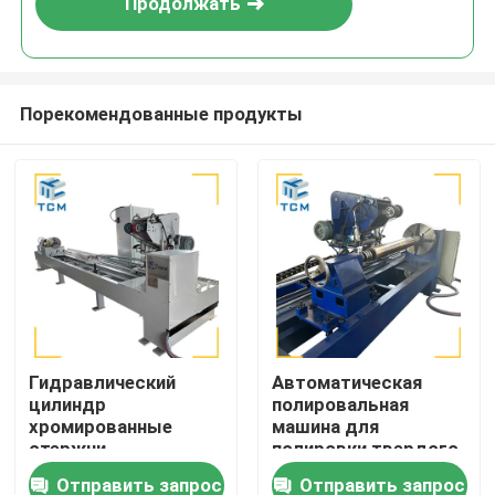
Продолжать
Порекомендованные продукты
Домой
Гидравлический
Автоматическая
цилиндр
полировальная
Продукты
хромированные
машина для
стержни
полировки твердого
Полирующая
хрома с двумя
Отправить запрос
Отправить запрос
О нас
шлифовальная
шлифовальными