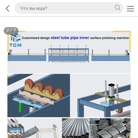
2
/
7