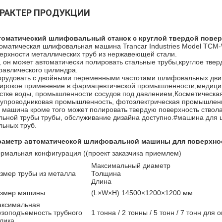
РАКТЕР ПРОДУКЦИИ
томатический шлифовальный станок с круглой твердой пове
оматическая шлифовальная машина Trancar Industries Model TCM
ерхности металлических труб из нержавеющей стали.
, он может автоматически полировать стальные трубы,круглое тве
равлического цилиндра.
рудовать с двойными переменными частотами шлифовальных двига
ирокое применение в фармацевтической промышленности,медици
стке воды, промышленности сосудов под давлением,Косметическая
упроводниковая промышленность, фотоэлектрическая промышленно
 машина кроме того может полировать твердую поверхность ствол
льной трубы трубы, обслуживание дизайна доступно.#машина для
льных труб.
раметр автоматической шлифовальной машины для поверхнос
рмальная конфигурация ((проект заказчика приемлем)
Максимальный диаметр
змер трубы из металла
Толщина
Длина
змер машины
(L×W×H) 14500×1200×1200 мм
ксимальная
узоподъемность трубного
1 тонна / 2 тонны / 5 тонн / 7 тонн для
лика