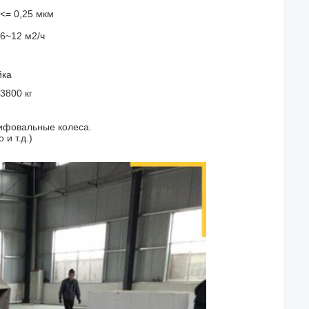
<= 0,25 мкм
6~12 м2/ч
йка
3800 кг
ифовальные колеса.
и т.д.)