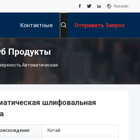
Russian
Контактные
Отправить Запрос
уб Продукты
Данные
верхность Автоматическая
матическая шлифовальная
а
роисхождения
Китай