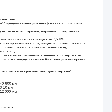
рхностью
-WP предназначена для шлифования и полировки
рдое стволовое покрытие, наружную поверхность
телей обеих из них мощность 7,5 KW.
нской промышленности, пищевой промышленности,
 промышленность, очистка сточных вод,
сть и т.д.
а, также может измельчать внешнюю поверхность
 шлифовки твердых стволов #машина для полировки
ти стальной круглой твердой стержни:
40-800 мм
3-10 мм
12 000 мм
 опционов