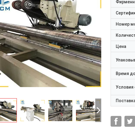
Фирменн
Сертифи
Номер м
Количест
Цена
Упаковы
Время д
Условия
Поставк