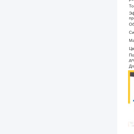
То
Эф
пр
Об
Си
М
Цв
По
дл
Дл