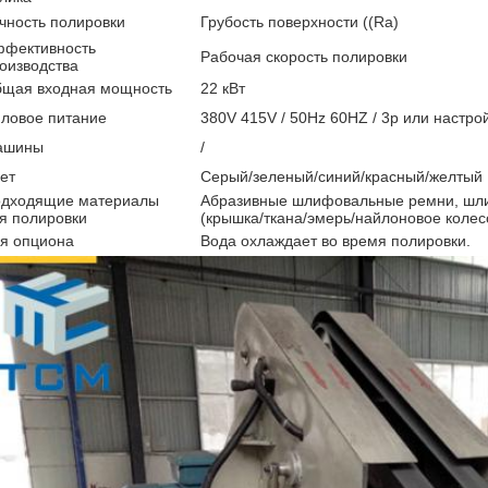
чность полировки
Грубость поверхности ((Ra)
фективность
Рабочая скорость полировки
оизводства
щая входная мощность
22 кВт
ловое питание
380V 415V / 50Hz 60HZ / 3p или настро
ашины
/
ет
Серый/зеленый/синий/красный/желтый
дходящие материалы
Абразивные шлифовальные ремни, шл
я полировки
(крышка/ткана/эмерь/найлоновое колесо 
я опциона
Вода охлаждает во время полировки.