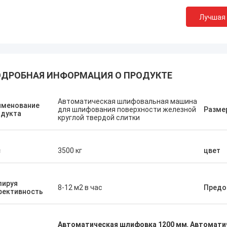
Лучшая
ДРОБНАЯ ИНФОРМАЦИЯ О ПРОДУКТЕ
Автоматическая шлифовальная машина
именование
для шлифования поверхности железной
Разме
одукта
круглой твердой слитки
с
3500 кг
цвет
лируя
8-12 м2 в час
Предо
фективность
Автоматическая шлифовка 1200 мм
,
Автомати