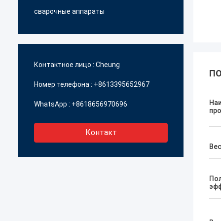
сварочные аппараты
Контактное лицо :
Cheung
ПО
Номер телефона :
+8613395652967
На
WhatsApp :
+8618656970696
пр
Контакт
Ве
По
эф