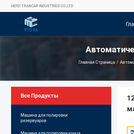
HEFEI TRANCAR INDUSTRIES CO.,LTD
Гл
Автоматиче
Стра
Главная Страница
/
Автома
Все Продукты
1
м
Машина для полировки
резервуаров
Машина для полировки конца