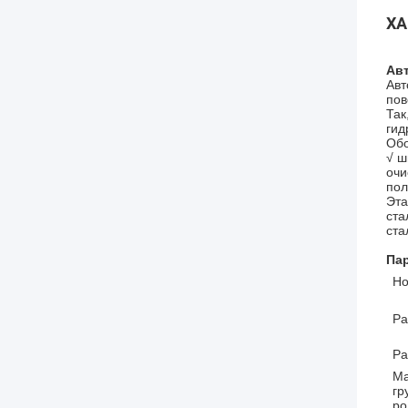
ХА
Ав
Авт
пов
Так
гид
Обо
√ ш
очи
пол
Эта
ста
ста
Па
Но
Ра
Ра
Ма
гр
ро