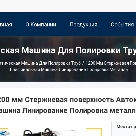
авная
О Компании
Продукция
События
ская Машина Для Полировки Тр
ница
тическая Машина Для Полировки Труб
/
1200 Мм Стержневая По
Шлифовальная Машина Линирование Полировка Металла
200 мм Стержневая поверхность Авто
ашина Линирование Полировка металл
Место п