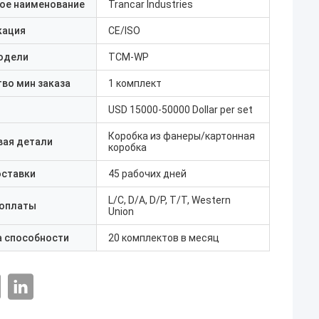
ое наименование
Trancar Industries
кация
CE/ISO
одели
TCM-WP
во мин заказа
1 комплект
USD 15000-50000 Dollar per set
Коробка из фанеры/картонная
вая детали
коробка
оставки
45 рабочих дней
L/C, D/A, D/P, T/T, Western
 оплаты
Union
а способности
20 комплектов в месяц