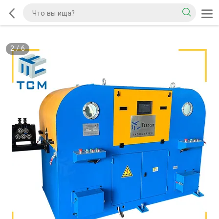
2
/
6