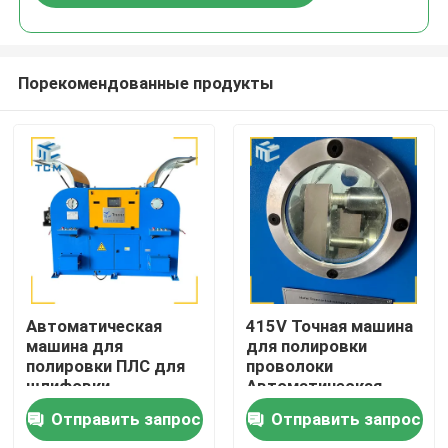
Порекомендованные продукты
Домой
Автоматическая
415V Точная машина
машина для
для полировки
полировки ПЛС для
проволоки
Продукты
шлифовки
Автоматическая
поверхности
шлифовка
Отправить запрос
Отправить запрос
стальной проволоки
металлической
О нас
проволоки