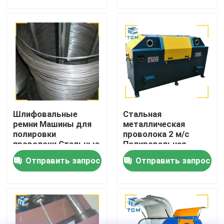
Экскурсия по заводу
Контроль качества
Свяжитесь с нами
Шлифовальные
Стальная
Новости
ремни Машины для
металлическая
полировки
проволока 2 м/с
проволоки Стальные
Полировальная
прямые стержни
машина Стержни
Случаи
Отправить запрос
Отправить запрос
Машины для
шлифования
полировки ремней
Смельчатая машина
380В
Запросите цитату
Машина для полировки резервуаров