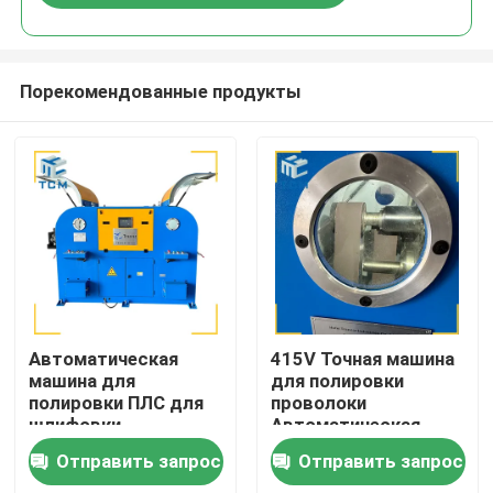
Порекомендованные продукты
Домой
Автоматическая
415V Точная машина
машина для
для полировки
полировки ПЛС для
проволоки
Продукты
шлифовки
Автоматическая
поверхности
шлифовка
Отправить запрос
Отправить запрос
стальной проволоки
металлической
О нас
проволоки