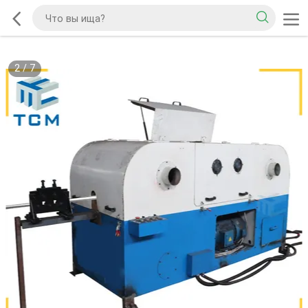
2
/
7