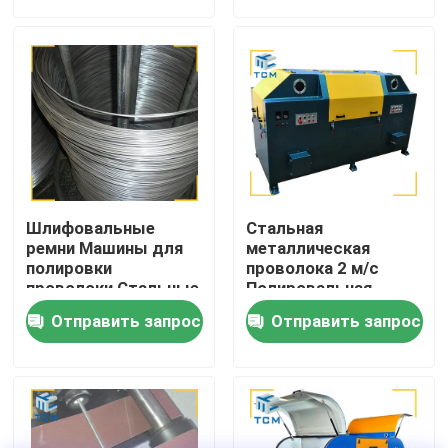
Экскурсия по заводу
Контроль качества
Свяжитесь с нами
Шлифовальные
Стальная
Новости
ремни Машины для
металлическая
полировки
проволока 2 м/с
проволоки Стальные
Полировальная
прямые стержни
машина Стержни
Случаи
Отправить запрос
Отправить запрос
Машины для
шлифования
полировки ремней
Смельчатая машина
380В
Запросите цитату
Машина для полировки резервуаров