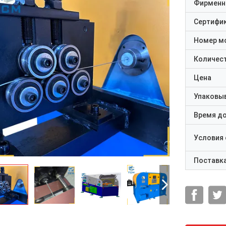
Фирменн
Сертифи
Номер м
Количест
Цена
Упаковы
Время д
Условия
Поставк