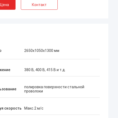
 Цена
Контакт
р
2650x1050x1300 мм
жение
380 В, 400 В, 415 В и т.д.
полировка поверхности стальной
ьзование
проволоки
уя скорость
Макс.2 м/с