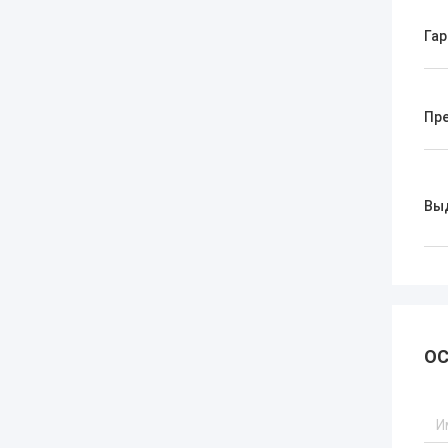
Гар
Пр
Вы
ОС