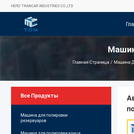
HEFEI TRANCAR INDUSTRIES CO.,LTD
Гл
Машин
Стра
Главная Страница
/
Машина Д
Все Продукты
А
п
Машина для полировки
резервуаров
Машина для полировки конца