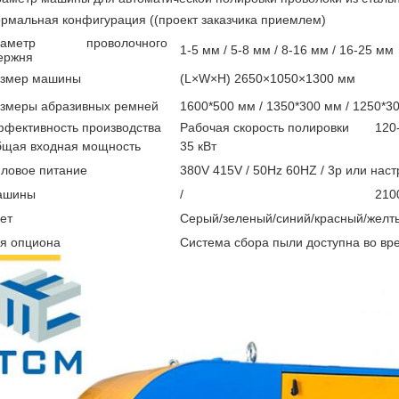
рмальная конфигурация ((проект заказчика приемлем)
иаметр проволочного
1-5 мм / 5-8 мм / 8-16 мм / 16-25 мм
ержня
змер машины
(L×W×H) 2650×1050×1300 мм
змеры абразивных ремней
1600*500 мм / 1350*300 мм / 1250*30
фективность производства
Рабочая скорость полировки
120
щая входная мощность
35 кВт
ловое питание
380V 415V / 50Hz 60HZ / 3p или наст
ашины
/
2100
ет
Серый/зеленый/синий/красный/желт
я опциона
Система сбора пыли доступна во вр