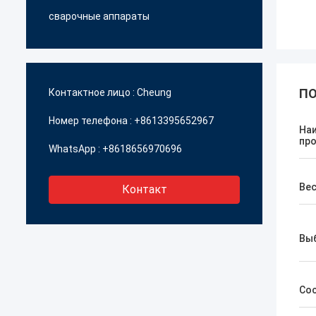
сварочные аппараты
ПО
Контактное лицо :
Cheung
Номер телефона :
+8613395652967
На
пр
WhatsApp :
+8618656970696
Ве
Контакт
Вы
Со