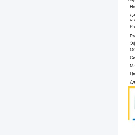
Но
Д
ст
Ра
Ра
Эф
Об
Си
М
Цв
Дл