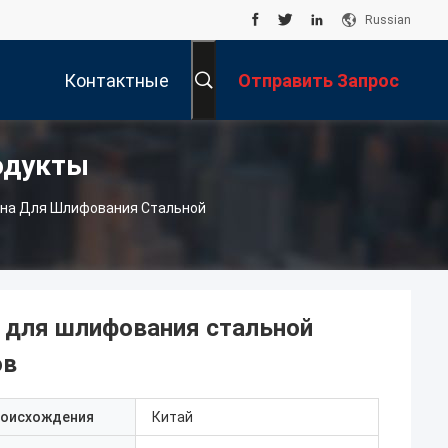
Russian
Контактные
Отправить Запрос
одукты
Данные
на Для Шлифования Стальной
 для шлифования стальной
ов
роисхождения
Китай