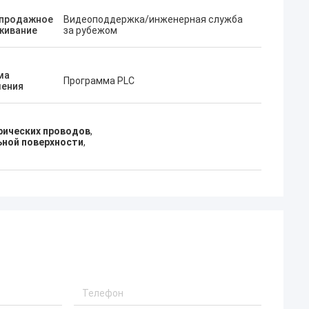
продажное
Видеоподдержка/инженерная служба
живание
за рубежом
ма
Программа PLC
ления
рических проводов
,
ьной поверхности
,