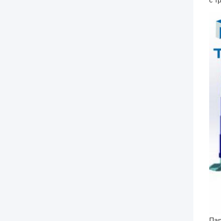
с т
Пар