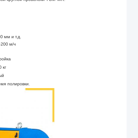
0 мм и т.д.
-200 м/ч
ройка
 кг
ый
емя полировки.