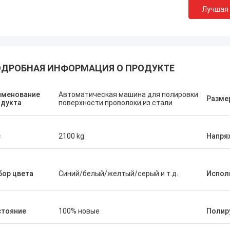
Лучшая
ДРОБНАЯ ИНФОРМАЦИЯ О ПРОДУКТЕ
именование
Автоматическая машина для полировки
Разме
одукта
поверхности проволоки из стали
с
2100 kg
Напря
бор цвета
Синий/белый/желтый/серый и т.д.
Испол
стояние
100% новые
Полир