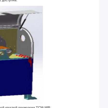
у доступна.
ной круглой проволоки TCM-WR: