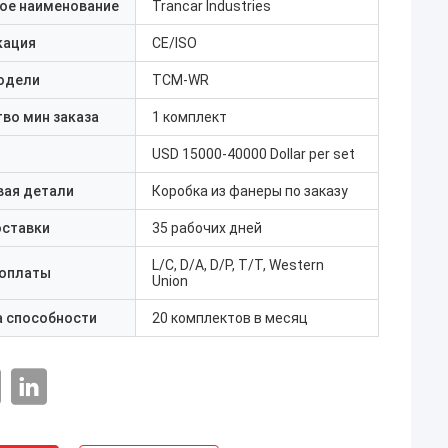
ое наименование
Trancar Industries
кация
CE/ISO
одели
TCM-WR
во мин заказа
1 комплект
USD 15000-40000 Dollar per set
вая детали
Коробка из фанеры по заказу
оставки
35 рабочих дней
L/C, D/A, D/P, T/T, Western
 оплаты
Union
а способности
20 комплектов в месяц