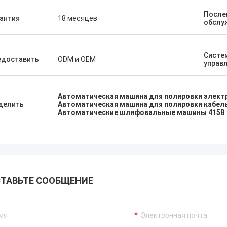
После
антия
18 месяцев
обслу
Систе
едоставить
ODM и OEM
управ
Автоматическая машина для полировки элект
делить
Автоматическая машина для полировки кабел
Автоматические шлифовальные машины 415В
ТАВЬТЕ СООБЩЕНИЕ