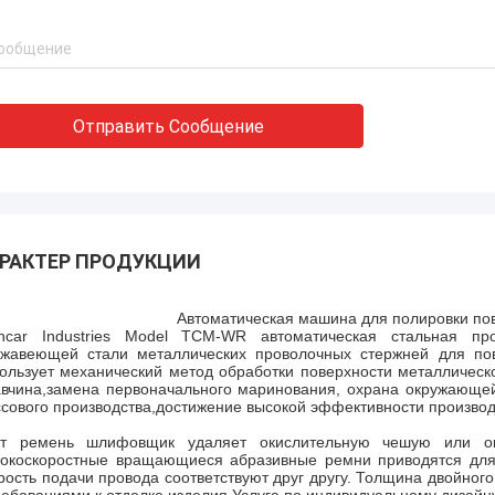
Отправить Сообщение
РАКТЕР ПРОДУКЦИИ
Автоматическая машина для полировки пов
ancar Industries Model TCM-WR автоматическая стальная п
жавеющей стали металлических проволочных стержней для по
ользует механический метод обработки поверхности металлическ
вчина,замена первоначального маринования, охрана окружающей
сового производства,достижение высокой эффективности производс
от ремень шлифовщик удаляет окислительную чешую или ок
окоскоростные вращающиеся абразивные ремни приводятся для 
рость подачи провода соответствуют друг другу. Толщина двойног