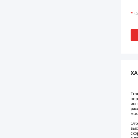
ХА
Tr
нер
исп
ржа
мас
Эт
выс
ско