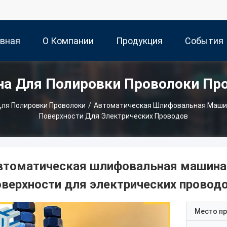
авная
О Компании
Продукция
События
а Для Полировки Проволоки Пр
ница
ля Полировки Проволоки
/
Автоматическая Шлифовальная Маши
Поверхности Для Электрических Проводов
втоматическая шлифовальная машина
оверхности для электрических провод
Место п